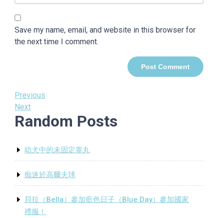
Save my name, email, and website in this browser for
the next time I comment.
Post
Previous
Previous
Post
Next
Next
navigation
Random Posts
Post
幼犬中的未固定睾丸
痴迷於高爾夫球
貝拉（Bella）參加藍色日子（Blue Day）參加國家
禮服！