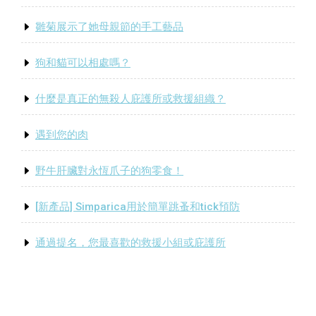
雛菊展示了她母親節的手工藝品
狗和貓可以相處嗎？
什麼是真正的無殺人庇護所或救援組織？
遇到您的肉
野牛肝臟對永恆爪子的狗零食！
[新產品] Simparica用於簡單跳蚤和tick預防
通過提名，您最喜歡的救援小組或庇護所