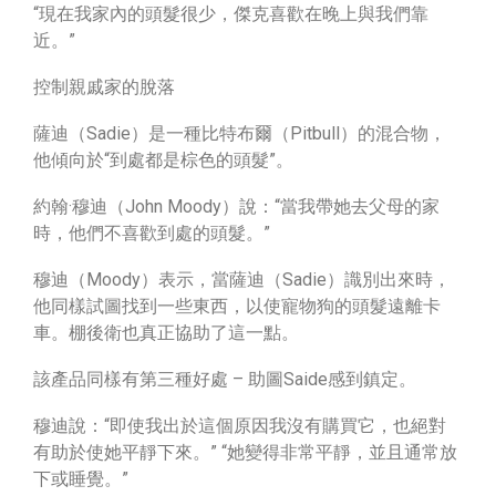
“現在我家內的頭髮很少，傑克喜歡在晚上與我們靠
近。”
控制親戚家的脫落
薩迪（Sadie）是一種比特布爾（Pitbull）的混合物，
他傾向於“到處都是棕色的頭髮”。
約翰·穆迪（John Moody）說：“當我帶她去父母的家
時，他們不喜歡到處的頭髮。”
穆迪（Moody）表示，當薩迪（Sadie）識別出來時，
他同樣試圖找到一些東西，以使寵物狗的頭髮遠離卡
車。棚後衛也真正協助了這一點。
該產品同樣有第三種好處 – 助圖Saide感到鎮定。
穆迪說：“即使我出於這個原因我沒有購買它，也絕對
有助於使她平靜下來。” “她變得非常平靜，並且通常放
下或睡覺。”