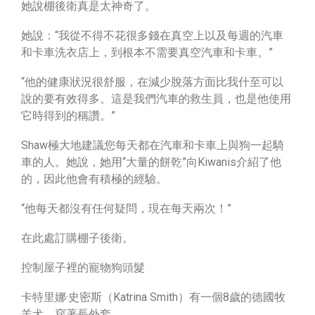
她說棚後衛真是太神奇了。
她說：“我從不得不花很多錢在真空上以及每週的汽車
和卡車洗衣店上，到根本不需要真空汽車和卡車。”
“他的健康狀況很舒服，在減少脫落方面比我什至可以
說的要有效得多。這是我們汽車的救生員，也是他使用
它時得到的稱讚。”
Shaw極大地建議您每天都在汽車和卡車上與狗一起騎
車的人。她說，她用“大量的餅乾”向Kiwanis介紹了他
的，因此他會有積極的經驗。
“他每天都沒有任何疑問，現在每天兩次！”
在此處訂購棚子後衛。
控制屋子裡的寵物狗頭髮
卡特里娜·史密斯（Katrina Smith）有一個8歲的德國牧
羊犬，穿著長外套。