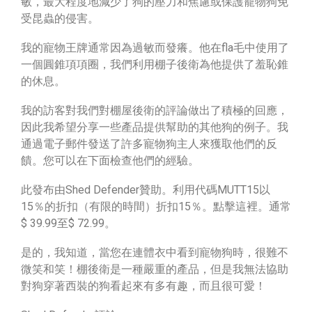
敏，最大程度地減少了狗的壓力和焦慮或保護寵物狗免
受昆蟲的侵害。
我的寵物王牌通常因為過敏而發癢。他在fla毛中使用了
一個圓錐項項圈，我們利用棚子後衛為他提供了羞恥錐
的休息。
我的訪客對我們對棚屋後衛的評論做出了積極的回應，
因此我希望分享一些產品提供幫助的其他狗的例子。我
通過電子郵件發送了許多寵物狗主人來獲取他們的反
饋。您可以在下面檢查他們的經驗。
此發布由Shed Defender贊助。利用代碼MUTT15以
15％的折扣（有限的時間）折扣15％。點擊這裡。通常
$ 39.99至$ 72.99。
是的，我知道，當您在連體衣中看到寵物狗時，很難不
微笑和笑！棚後衛是一種嚴重的產品，但是我無法協助
對狗穿著西裝的狗看起來有多有趣，而且很可愛！