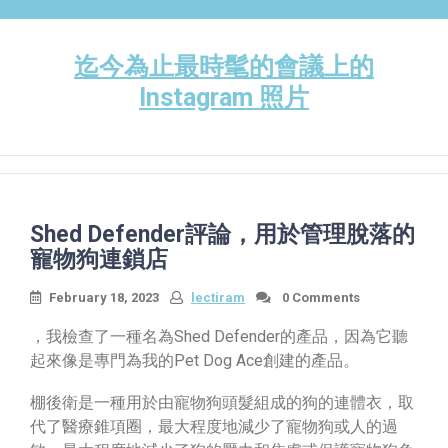
Skip
to
content
迄今為止最時髦的會議上的
Instagram 照片
Shed Defender評論，用於管理脫落的
寵物狗連鎖店
February 18, 2023
lectiram
0 Comments
，我檢查了一種名為Shed Defender的產品，因為它聽
起來像是專門為我的Pet Dog Ace創建的產品。
棚後衛是一種用於由寵物狗頭髮組成的狗的連體衣，取
代了醫療錐項圈，最大程度地減少了寵物狗或人的過