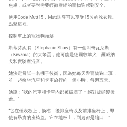
焦慮，或者要對需要輕微壓縮的寵物狗感到安全。
使用Code Mutt15，Mutt訪客可以享受15％的脫衣舞。
點擊這裡。
控制車上的寵物狗頭髮
斯蒂芬妮·肖（Stephanie Shaw）有一個叫奇瓦尼斯
（Kiwanis）的大笨蛋，他可能是德國牧羊犬，羅威納
犬和實驗室混音。
她決定嘗試一名棚子後衛，因為她每天帶寵物狗上班，
並一起乘坐汽車和卡車旅行約一個小時，每週五天。
她說：“我的汽車和卡車內部被破壞了 – 絕對被頭髮覆
蓋。”
“它在儀表板上，換檔，後排座椅以及前排座​​椅上，即
使有昂貴的座椅蓋。它在地板上，到處都是艙口！”