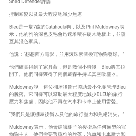
Shed Defender評論
控制頭髮以及最大程度地減少焦慮
Bleu是一隻7歲的Catahoula狗，以及Phil Muldowney表
示，他的狗的深色皮毛會迅速堆積在硬木地板上，並覆
蓋其淺色家具。
他說：“想想西方電影，並用滾珠素替換寵物狗發球。”
他們確實得到了家具蓋，但是幾個小時後，Bleu將其拉
開了。他們同樣獲得了兩個戴森手持式真空吸塵器。
Muldowney說，這位棚屋後衛已協助最小化並管理Bleu
的脫落。它同樣可以幫助最大程度地減少BLEU的旅行
壓力和焦慮，因此他不再在汽車和卡車上使用雷聲。
“我們只是讓棚屋後衛以及他的旅行壓力和焦慮消失。”
Muldowney表示，他會建議棚子的後衛為任何類型的寵
物狗主人，他們需要選擇狗的脫落，汽車和卡車壓力和