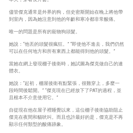
儘管傑克通常是外界的狗，但史密斯開始在晚上將他帶
到室內，因為她注意到他的年齡和寒冷都非常酸痛。
唯一的問題是所有的寵物狗頭髮。
她說：“他丟的頭髮很瘋狂。” “即使他不進去，我們仍然
可以在任何地方和所有東西上都能得到他的頭髮。”
當她在網上發現棚子後衛時，她試圖為傑克做自己的連
體衣。
她說：“起初，棚屋後衛有點緊張，很難穿上，多麼一
段時間後鬆開。” “傑克現在已經放下了PAT的過程，並
且根本不介意使用它。”
自從現在他在屋子裡睡覺以來，這位棚子後衛協助阻止
傑克在夜間和貓吠叫。而且也許最好的是，傑克是不再
顯示任何類型的酸痛跡象。