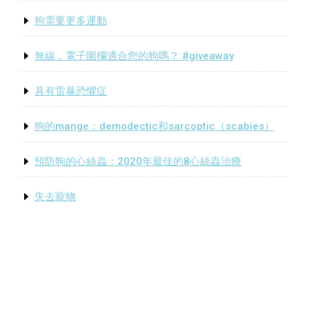
狗需要更多運動
無線，電子圍欄適合您的狗嗎？ #giveaway
具有雷暴恐懼症
狗的mange：demodectic和sarcoptic（scabies）
預防狗的心絲蟲：2020年最佳的8心絲蟲治療
失去寵物