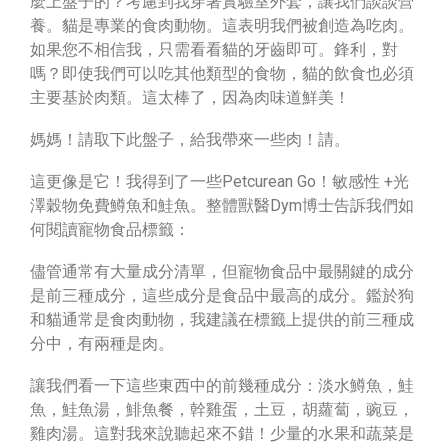
麼上盤子的？考慮到我穿著實驗室外套，讓我們談談營
養。貓是專業的食肉動物。這表明我們被創造為吃肉。
如果您不相信我，只需看看貓的牙齒即可。鋒利，對
嗎？即使我們可以吃其他類型的食物，貓的飲食也必須
主要基於肉類。這太棒了，因為肉味道鮮美！
媽媽！請取下此盤子，給我帶來一些肉！請。
這更像是它！我得到了一些Petcurean Go！敏感性 +光
澤穀物免費鱒魚和鮭魚。整體獸醫Dym博士告訴我們如
何閱讀寵物食品標籤：
儘管通常有大量成分清單，但寵物食品中最關鍵的成分
是前三種成分，這些成分是食品中最高的成分。鑑於狗
和貓通常是食肉動物，我建議在標籤上提供的前三種成
分中，有兩種​​是肉。
讓我們看一下這些東西中的前幾種成分：淡水鱒魚，鮭
魚，鮭魚湯，鯡魚餐，幹雞蛋，土豆，胡蘿蔔，豌豆，
雞肉湯。這對我來說聽起來不錯！少量的水果和蔬菜是